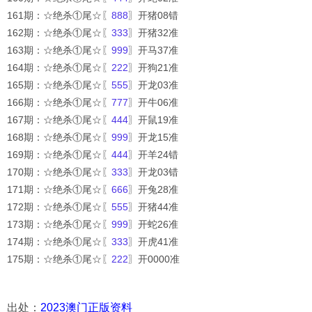
161期：☆绝杀①尾☆〖
888
〗开猪08错
162期：☆绝杀①尾☆〖
333
〗开猪32准
163期：☆绝杀①尾☆〖
999
〗开马37准
164期：☆绝杀①尾☆〖
222
〗开狗21准
165期：☆绝杀①尾☆〖
555
〗开龙03准
166期：☆绝杀①尾☆〖
777
〗开牛06准
167期：☆绝杀①尾☆〖
444
〗开鼠19准
168期：☆绝杀①尾☆〖
999
〗开龙15准
169期：☆绝杀①尾☆〖
444
〗开羊24错
170期：☆绝杀①尾☆〖
333
〗开龙03错
171期：☆绝杀①尾☆〖
666
〗开兔28准
172期：☆绝杀①尾☆〖
555
〗开猪44准
173期：☆绝杀①尾☆〖
999
〗开蛇26准
174期：☆绝杀①尾☆〖
333
〗开虎41准
175期：☆绝杀①尾☆〖
222
〗开0000准
出处：
2023澳门正版资料