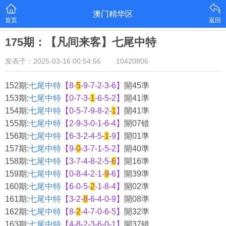
澳门精华区
首页
返回
175期：【凡间来客】七尾中特
发表于：2025-03-16 00:54:56
10420806
152期:
七尾中特
【8-
5
-9-7-2-3-6】
開45準
153期:
七尾中特
【0-7-3-
1
-6-5-2】
開41準
154期:
七尾中特
【0-5-7-9-8-2-
1
】
開41準
155期:
七尾中特
【2-9-3-0-1-6-4】
開07错
156期:
七尾中特
【6-3-2-
4
-5-
1
-9】
開01準
157期:
七尾中特
【9-
0
-3-7-1-5-2】
開40準
158期:
七尾中特
【3-7-4-8-2-5-
6
】
開16準
159期:
七尾中特
【0-8-4-2-1-
9
-6】
開39準
160期:
七尾中特
【6-0-5-
2
-1-8-4】
開02準
161期:
七尾中特
【3-2-
8
-6-4-0-9】
開08準
162期:
七尾中特
【8-
2
-4-7-0-6-5】
開32準
163期:
七尾中特
【4-8-2-3-6-0-1】
開37错