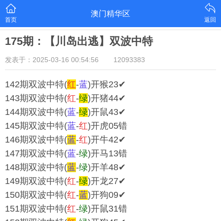
澳门精华区
首页
返回
175期：【川岛出逃】双波中特
发表于：2025-03-16 00:54:56
12093383
142期双波中特(
红
-
蓝
)开猴23✔
143期双波中特(
红
-
绿
)开猪44✔
144期双波中特(
蓝
-
绿
)开鼠43✔
145期双波中特(
蓝
-
红
)开虎05错
146期双波中特(
蓝
-
红
)开牛42✔
147期双波中特(
蓝
-
绿
)开马13错
148期双波中特(
蓝
-
绿
)开羊48✔
149期双波中特(
红
-
绿
)开龙27✔
150期双波中特(
红
-
蓝
)开狗09✔
151期双波中特(
红
-
绿
)开鼠31错