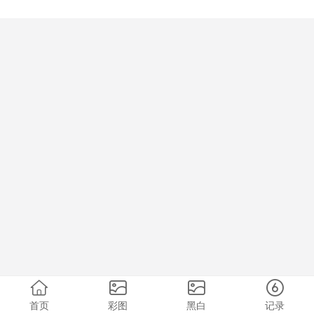
首页
彩图
黑白
记录