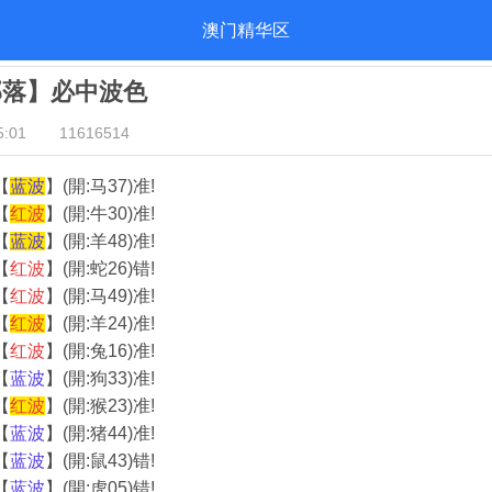
澳门精华区
部落】必中波色
:01
11616514
【
蓝
波
】(開:马37)准!
【
红
波
】(開:牛30)准!
【
蓝
波
】(開:羊48)准!
【
红
波
】(開:蛇26)错!
【
红
波
】(開:马49)准!
【
红
波
】(開:羊24)准!
【
红
波
】(開:兔16)准!
【
蓝
波
】(開:狗33)准!
【
红
波
】(開:猴23)准!
【
蓝
波
】(開:猪44)准!
【
蓝
波
】(開:鼠43)错!
【
蓝
波
】(開:虎05)错!