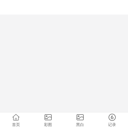
首页
彩图
黑白
记录