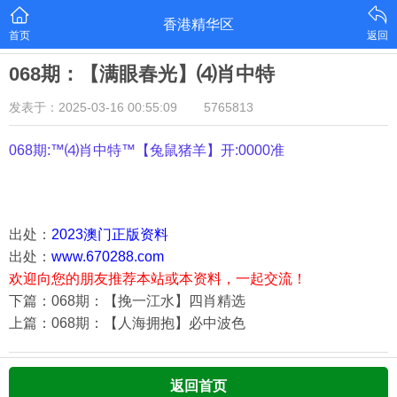
香港精华区
首页
返回
068期：【满眼春光】⑷肖中特
发表于：2025-03-16 00:55:09
5765813
068期:™⑷肖中特™【
兔鼠猪羊
】开:0000准
出处：
2023澳门正版资料
出处：
www.670288.com
欢迎向您的朋友推荐本站或本资料，一起交流！
下篇：068期：【挽一江水】四肖精选
上篇：068期：【人海拥抱】必中波色
返回首页