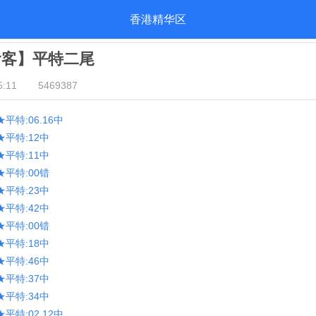
香港精华区
食客】平特二尾
:11
5469387
平特:06.16中
★平特:12中
★平特:11中
★平特:00错
★平特:23中
★平特:42中
★平特:00错
★平特:18中
★平特:46中
★平特:37中
★平特:34中
平特:02.12中