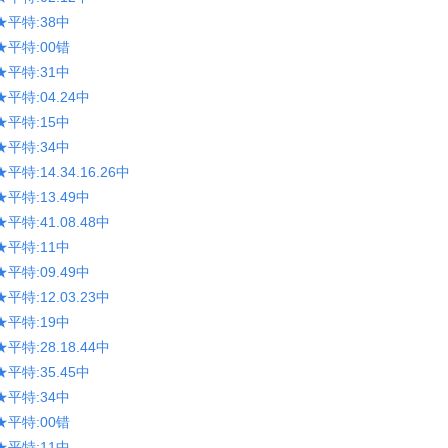
★平特:38中
★平特:00错
★平特:31中
平特:04.24中
★平特:15中
★平特:34中
特:14.34.16.26中
平特:13.49中
平特:41.08.48中
★平特:11中
平特:09.49中
平特:12.03.23中
★平特:19中
平特:28.18.44中
平特:35.45中
★平特:34中
★平特:00错
★平特:11中