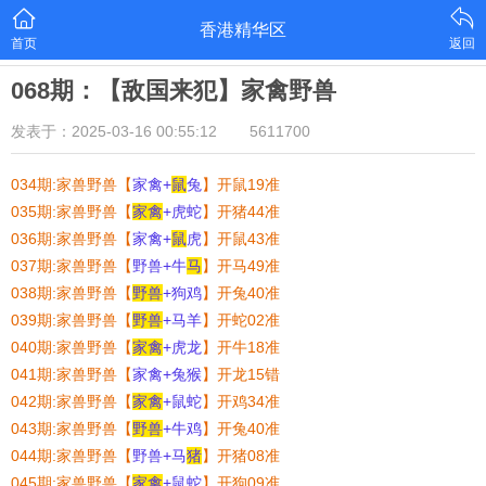
香港精华区
首页
返回
068期：【敌国来犯】家禽野兽
发表于：2025-03-16 00:55:12
5611700
034期:家兽野兽【
家禽+
鼠
兔
】开鼠19准
035期:家兽野兽【
家禽
+虎蛇
】开猪44准
036期:家兽野兽【
家禽+
鼠
虎
】开鼠43准
037期:家兽野兽【
野兽+牛
马
】开马49准
038期:家兽野兽【
野兽
+狗鸡
】开兔40准
039期:家兽野兽【
野兽
+马羊
】开蛇02准
040期:家兽野兽【
家禽
+虎龙
】开牛18准
041期:家兽野兽【
家禽+兔猴
】开龙15错
042期:家兽野兽【
家禽
+鼠蛇
】开鸡34准
043期:家兽野兽【
野兽
+牛鸡
】开兔40准
044期:家兽野兽【
野兽+马
猪
】开猪08准
045期:家兽野兽【
家禽
+鼠蛇
】开狗09准