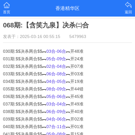
香港精华区
首页
返回
068期:【含笑九泉】决杀㈡合
发表于：2025-03-16 00:55:15
5479963
030期:$$决杀两合$$︻
03合-06合
︻开48准
031期:$$决杀两合$$︻
05合-09合
︻开24准
032期:$$决杀两合$$︻
02合-04合
︻开07准
033期:$$决杀两合$$︻
06合-08合
︻开03准
034期:$$决杀两合$$︻
04合-05合
︻开19准
035期:$$决杀两合$$︻
08合-09合
︻开44错
036期:$$决杀两合$$︻
05合-06合
︻开45准
037期:$$决杀两合$$︻
03合-04合
︻开49准
038期:$$决杀两合$$︻
06合-09合
︻开40准
039期:$$决杀两合$$︻
04合-06合
︻开02准
040期:$$决杀两合$$︻
07合-11合
︻开01准
041期:$$决杀两合$$︻
05合-08合
︻开15准