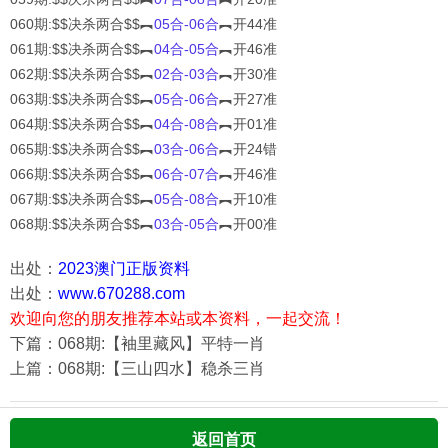
060期:$$决杀两合$$︻
05合-06合
︻开44准
061期:$$决杀两合$$︻
04合-05合
︻开46准
062期:$$决杀两合$$︻
02合-03合
︻开30准
063期:$$决杀两合$$︻
05合-06合
︻开27准
064期:$$决杀两合$$︻
04合-08合
︻开01准
065期:$$决杀两合$$︻
03合-06合
︻开24错
066期:$$决杀两合$$︻
06合-07合
︻开46准
067期:$$决杀两合$$︻
05合-08合
︻开10准
068期:$$决杀两合$$︻
03合-05合
︻开00准
出处：
2023澳门正版资料
出处：
www.670288.com
欢迎向您的朋友推荐本站或本资料，一起交流！
下篇：068期:【袖里藏风】平特一肖
上篇：068期:【三山四水】稳杀三肖
返回首页