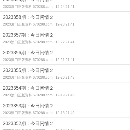
2023澳门正版资料 670288.com
12-24 21:41
2023358期：今日闲情２
2023澳门正版资料 670288.com
12-23 21:41
2023357期：今日闲情２
2023澳门正版资料 670288.com
12-22 21:41
2023356期：今日闲情２
2023澳门正版资料 670288.com
12-21 21:41
2023355期：今日闲情２
2023澳门正版资料 670288.com
12-20 21:43
2023354期：今日闲情２
2023澳门正版资料 670288.com
12-19 21:45
2023353期：今日闲情２
2023澳门正版资料 670288.com
12-18 21:43
2023352期：今日闲情２