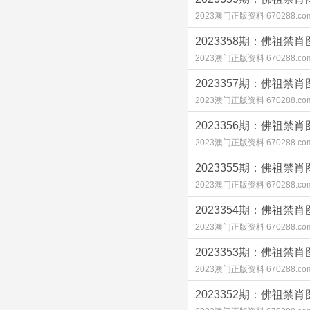
2023澳门正版资料 670288.co
2023358期：佛祖禁肖
2023澳门正版资料 670288.co
2023357期：佛祖禁肖
2023澳门正版资料 670288.co
2023356期：佛祖禁肖
2023澳门正版资料 670288.co
2023355期：佛祖禁肖
2023澳门正版资料 670288.co
2023354期：佛祖禁肖
2023澳门正版资料 670288.co
2023353期：佛祖禁肖
2023澳门正版资料 670288.co
2023352期：佛祖禁肖