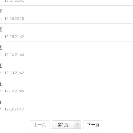
m
12-17 21:41
图
m
12-16 22:15
图
m
12-15 21:42
图
m
12-14 21:44
图
m
12-13 21:42
图
m
12-12 21:45
图
m
12-11 21:43
上一页
第1页
下一页