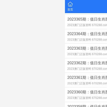
首页
2023365期：值日生肖
2023澳门正版资料 670288.co
2023364期：值日生肖
2023澳门正版资料 670288.co
2023363期：值日生肖
2023澳门正版资料 670288.co
2023362期：值日生肖
2023澳门正版资料 670288.co
2023361期：值日生肖
2023澳门正版资料 670288.co
2023360期：值日生肖
2023澳门正版资料 670288.co
2023359期：值日生肖