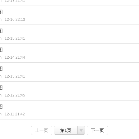
m
12-17 21:41
图
m
12-16 22:13
图
m
12-15 21:41
图
m
12-14 21:44
图
m
12-13 21:41
图
m
12-12 21:45
图
m
12-11 21:42
上一页
第1页
下一页