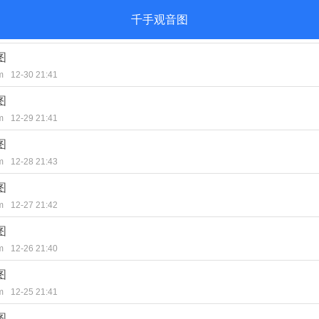
千手观音图
图
m
12-30 21:41
图
m
12-29 21:41
图
m
12-28 21:43
图
m
12-27 21:42
图
m
12-26 21:40
图
m
12-25 21:41
图