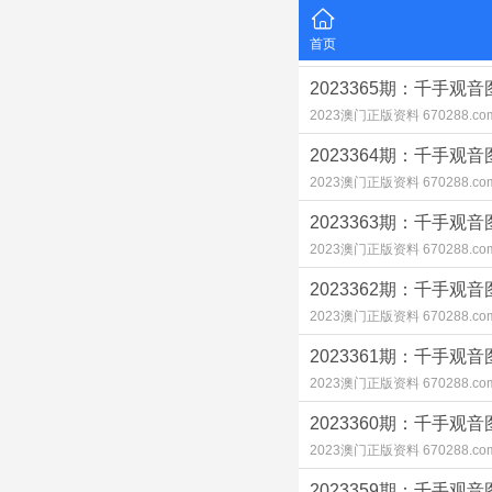
首页
2023365期：千手观音
2023澳门正版资料 670288.co
2023364期：千手观音
2023澳门正版资料 670288.co
2023363期：千手观音
2023澳门正版资料 670288.co
2023362期：千手观音
2023澳门正版资料 670288.co
2023361期：千手观音
2023澳门正版资料 670288.co
2023360期：千手观音
2023澳门正版资料 670288.co
2023359期：千手观音