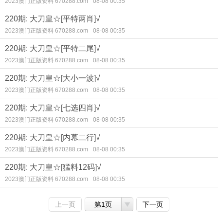
2023澳门正版资料 670288.com
08-08 00:35
220期: 大刀皇☆[平特两肖]√
2023澳门正版资料 670288.com
08-08 00:35
220期: 大刀皇☆[平特二尾]√
2023澳门正版资料 670288.com
08-08 00:35
220期: 大刀皇☆[大小一波]√
2023澳门正版资料 670288.com
08-08 00:35
220期: 大刀皇☆[七选四肖]√
2023澳门正版资料 670288.com
08-08 00:35
220期: 大刀皇☆[内幕二行]√
2023澳门正版资料 670288.com
08-08 00:35
220期: 大刀皇☆[猛料12码]√
2023澳门正版资料 670288.com
08-08 00:35
上一页
第1页
下一页