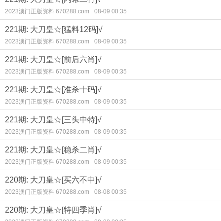
2023澳门正版资料 670288.com
08-09 00:35
221期: 大刀皇☆[猛料12码]√
2023澳门正版资料 670288.com
08-09 00:35
221期: 大刀皇☆[前后六肖]√
2023澳门正版资料 670288.com
08-09 00:35
221期: 大刀皇☆[准杀十码]√
2023澳门正版资料 670288.com
08-09 00:35
221期: 大刀皇☆[三头中特]√
2023澳门正版资料 670288.com
08-09 00:35
221期: 大刀皇☆[稳杀二肖]√
2023澳门正版资料 670288.com
08-09 00:35
220期: 大刀皇☆[买六不中]√
2023澳门正版资料 670288.com
08-08 00:35
220期: 大刀皇☆[特四季肖]√