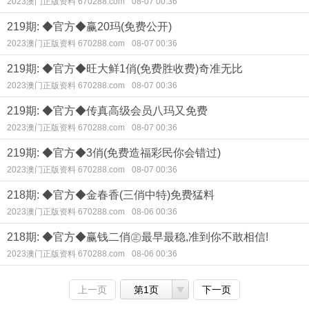
2023澳门正版资料 670288.com
08-07 00:36
219期: ◆官方◆赢20玛(免费公开)
2023澳门正版资料 670288.com
08-07 00:36
219期: ◆官方◆旺大鲜1俏(免费胜收费)奇准无比
2023澳门正版资料 670288.com
08-07 00:36
219期: ◆官方◆传真高级会员八玛又免费
2023澳门正版资料 670288.com
08-07 00:36
219期: ◆官方◆3俏(免费造福彩民你会错过)
2023澳门正版资料 670288.com
08-07 00:36
218期: ◆官方◆金春香(三俏中特)免费猛料
2023澳门正版资料 670288.com
08-06 00:36
218期: ◆官方◆赢钱二俏㊣最早最稳,准到你不敢相信!
2023澳门正版资料 670288.com
08-06 00:36
上一页
第1页
下一页