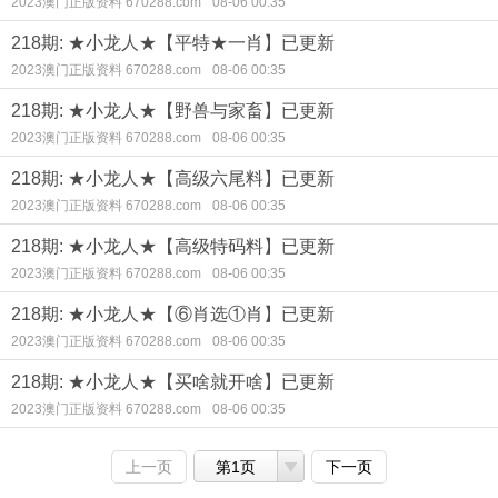
2023澳门正版资料 670288.com
08-06 00:35
218期: ★小龙人★【平特★一肖】已更新
2023澳门正版资料 670288.com
08-06 00:35
218期: ★小龙人★【野兽与家畜】已更新
2023澳门正版资料 670288.com
08-06 00:35
218期: ★小龙人★【高级六尾料】已更新
2023澳门正版资料 670288.com
08-06 00:35
218期: ★小龙人★【高级特码料】已更新
2023澳门正版资料 670288.com
08-06 00:35
218期: ★小龙人★【⑥肖选①肖】已更新
2023澳门正版资料 670288.com
08-06 00:35
218期: ★小龙人★【买啥就开啥】已更新
2023澳门正版资料 670288.com
08-06 00:35
上一页
第1页
下一页