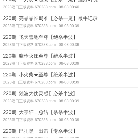
2023澳门正版资料 670288.com
08-08 00:40
220期: 亮晶晶长期准【必杀一尾】最牛记录
2023澳门正版资料 670288.com
08-08 00:39
220期: 飞天雪地至尊【绝杀半波】
2023澳门正版资料 670288.com
08-08 00:39
220期: 鹰枪灭庄至尊【绝杀半波】
2023澳门正版资料 670288.com
08-08 00:39
220期: 小火柴★至尊【绝杀半波】
2023澳门正版资料 670288.com
08-08 00:39
220期: 独波大侠灵感〖必杀半波〗
2023澳门正版资料 670288.com
08-08 00:39
220期: 大亭轩→总结【杀杀半波】
2023澳门正版资料 670288.com
08-08 00:39
220期: 巴扎嘿→出击【专杀半波】