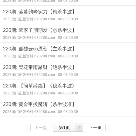
2023澳门正版资料 670288.com
08-08 00:39
220期: 落幕韵峰实力【精杀半波】
2023澳门正版资料 670288.com
08-08 00:39
220期: 武家子期期发【必杀半波】
2023澳门正版资料 670288.com
08-08 00:39
220期: 孤独云㊣原创【主杀半波】
2023澳门正版资料 670288.com
08-08 00:39
220期: 梨花带雨聚财【绝杀半波】
2023澳门正版资料 670288.com
08-08 00:39
220期: 【簡單緈鍢】《稳杀半波》
2023澳门正版资料 670288.com
08-08 00:39
220期: 黄金甲拔魔斩【杀半波准】
2023澳门正版资料 670288.com
08-08 00:39
上一页
第1页
下一页