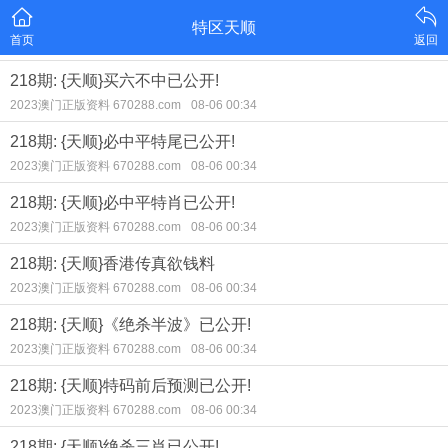
特区天顺
首页
返回
218期: {天顺}买六不中已公开!
2023澳门正版资料 670288.com
08-06 00:34
218期: {天顺}必中平特尾已公开!
2023澳门正版资料 670288.com
08-06 00:34
218期: {天顺}必中平特肖已公开!
2023澳门正版资料 670288.com
08-06 00:34
218期: {天顺}香港传真欲钱料
2023澳门正版资料 670288.com
08-06 00:34
218期: {天顺}《绝杀半波》已公开!
2023澳门正版资料 670288.com
08-06 00:34
218期: {天顺}特码前后预测已公开!
2023澳门正版资料 670288.com
08-06 00:34
218期: {天顺}绝杀三肖已公开!