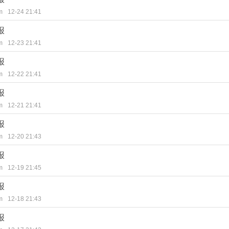
m
12-24 21:41
报
m
12-23 21:41
报
m
12-22 21:41
报
m
12-21 21:41
报
m
12-20 21:43
报
m
12-19 21:45
报
m
12-18 21:43
报