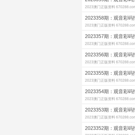
2023澳门正版资料 670288.co
2023358期：观音彩码
2023澳门正版资料 670288.co
2023357期：观音彩码
2023澳门正版资料 670288.co
2023356期：观音彩码
2023澳门正版资料 670288.co
2023355期：观音彩码
2023澳门正版资料 670288.co
2023354期：观音彩码
2023澳门正版资料 670288.co
2023353期：观音彩码
2023澳门正版资料 670288.co
2023352期：观音彩码