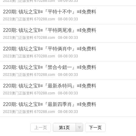
2023澳门正版资料 670288.com
08-09 00:33
220期: 镇坛之宝‖≡『平特十不中』≡‖免费料
2023澳门正版资料 670288.com
08-08 00:33
220期: 镇坛之宝‖≡『平特两尾准』≡‖免费料
2023澳门正版资料 670288.com
08-08 00:33
220期: 镇坛之宝‖≡『平特俩肖中』≡‖免费料
2023澳门正版资料 670288.com
08-08 00:33
220期: 镇坛之宝‖≡『禁合今錯一』≡‖免费料
2023澳门正版资料 670288.com
08-08 00:33
220期: 镇坛之宝‖≡『最新杀特玛』≡‖免费料
2023澳门正版资料 670288.com
08-08 00:33
220期: 镇坛之宝‖≡『最新四季肖』≡‖免费料
2023澳门正版资料 670288.com
08-08 00:33
上一页
第1页
下一页