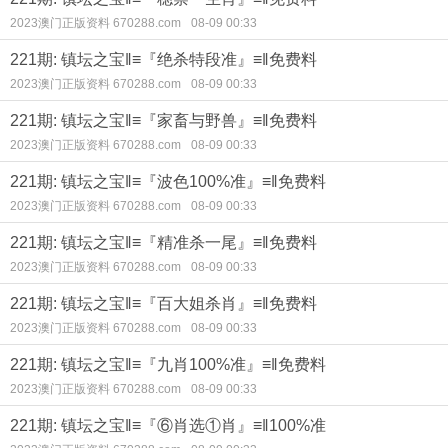
2023澳门正版资料 670288.com
08-09 00:33
221期: 镇坛之宝‖≡『绝杀特段准』≡‖免费料
2023澳门正版资料 670288.com
08-09 00:33
221期: 镇坛之宝‖≡『家畜与野兽』≡‖免费料
2023澳门正版资料 670288.com
08-09 00:33
221期: 镇坛之宝‖≡『波色100%准』≡‖免费料
2023澳门正版资料 670288.com
08-09 00:33
221期: 镇坛之宝‖≡『精准杀一尾』≡‖免费料
2023澳门正版资料 670288.com
08-09 00:33
221期: 镇坛之宝‖≡『百大姐杀肖』≡‖免费料
2023澳门正版资料 670288.com
08-09 00:33
221期: 镇坛之宝‖≡『九肖100%准』≡‖免费料
2023澳门正版资料 670288.com
08-09 00:33
221期: 镇坛之宝‖≡『⑥肖选①肖』≡‖100%准