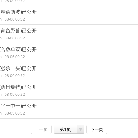
m
08-06 00:32
网(精選两波)已公开
m
08-06 00:32
网(家畜野兽)已公开
m
08-06 00:32
网(合数单双)已公开
m
08-06 00:32
网(必杀一头)已公开
m
08-06 00:32
网(两肖爆特)已公开
m
08-05 00:32
网(平一中一)已公开
m
08-05 00:32
上一页
第1页
下一页